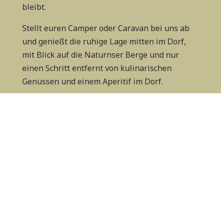
bleibt.
Stellt euren Camper oder Caravan bei uns ab
und genießt die ruhige Lage mitten im Dorf,
mit Blick auf die Naturnser Berge und nur
einen Schritt entfernt von kulinarischen
Genüssen und einem Aperitif im Dorf.
Wir können es kaum erwarten, euch bei uns
am Camping Adler willkommen zu heißen!